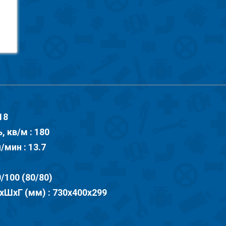
18
 кв/м : 180
/мин : 13.7
/100 (80/80)
хШхГ (мм) : 730х400х299