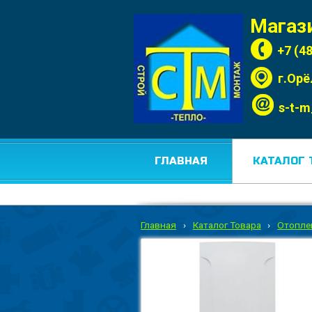
Магаз
+7 (4
г.Орё
s-t-m
ГЛАВНАЯ
КАТАЛОГ 
Главная
›
Каталог Товара
›
Отопле