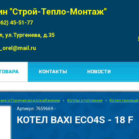
ин "Строй-Тепло-Монтаж"
862) 45-51-77
л, ул.Тургенева, д.35
_orel@mail.ru
ТОВАРА
КОНТАКТЫ
НОВОСТИ
ние и Горячее водоснабжение
›
Котлы отопления
›
Котел газовый
Артикул: 7659669--
КОТЕЛ BAXI ECO4S - 18 F