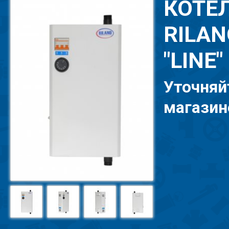
КОТЕ
RILAN
"LINE"
Уточняй
магазине