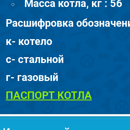
Масса котла, кг : 56
​Расшифровка обозначени
к- котело
с- стальной
г- газовый
ПАСПОРТ КОТЛА