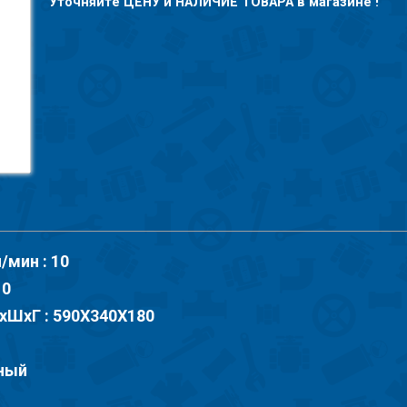
Уточняйте ЦЕНУ и НАЛИЧИЕ ТОВАРА в магазине !
/мин : 10
10
хШхГ : 590Х340Х180
нный