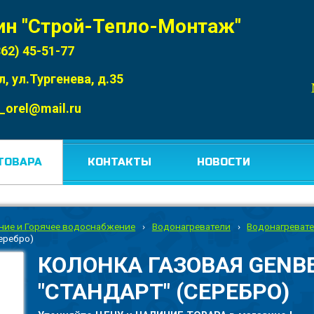
ин "Строй-Тепло-Монтаж"
862) 45-51-77
л, ул.Тургенева, д.35
_orel@mail.ru
ТОВАРА
КОНТАКТЫ
НОВОСТИ
ние и Горячее водоснабжение
›
Водонагреватели
›
Водонагреват
серебро)
КОЛОНКА ГАЗОВАЯ GENBE
"СТАНДАРТ" (СЕРЕБРО)