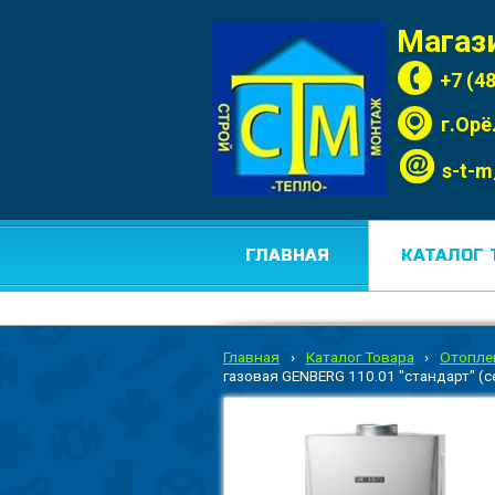
Магаз
+7 (4
г.Орё
s-t-m
ГЛАВНАЯ
КАТАЛОГ 
Главная
›
Каталог Товара
›
Отопле
газовая GENBERG 110.01 "стандарт" (