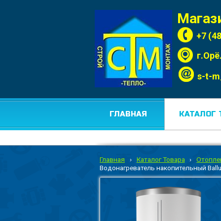
Магаз
+7 (4
г.Орё
s-t-m
ГЛАВНАЯ
КАТАЛОГ 
Главная
›
Каталог Товара
›
Отопле
Водонагреватель накопительный Ball