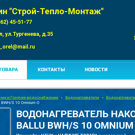
ин "Строй-Тепло-Монтаж"
862) 45-51-77
л, ул.Тургенева, д.35
_orel@mail.ru
ТОВАРА
КОНТАКТЫ
НОВОСТИ
ние и Горячее водоснабжение
›
Водонагреватели
›
Водонагревате
u BWH/S 10 Omnium O
ВОДОНАГРЕВАТЕЛЬ НАК
BALLU BWH/S 10 OMNIUM