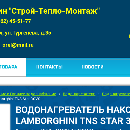
ин "Строй-Тепло-Монтаж"
862) 45-51-77
л, ул.Тургенева, д.35
_orel@mail.ru
ТОВАРА
КОНТАКТЫ
НОВОСТИ
ние и Горячее водоснабжение
›
Водонагреватели
›
Водонагревате
rghini TNS Star 30VS
ВОДОНАГРЕВАТЕЛЬ НАК
LAMBORGHINI TNS STAR 