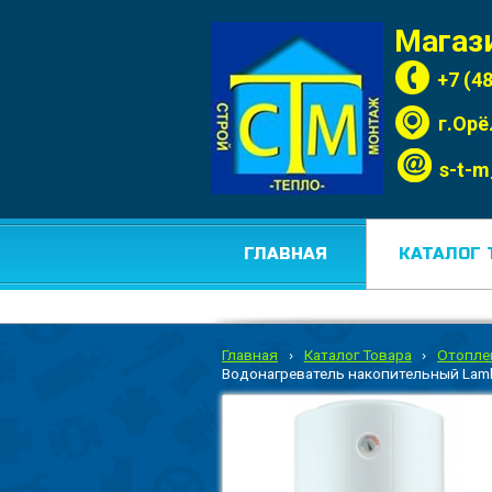
Магаз
+7 (4
г.Орё
s-t-m
ГЛАВНАЯ
КАТАЛОГ 
Главная
›
Каталог Товара
›
Отопле
Водонагреватель накопительный Lambo