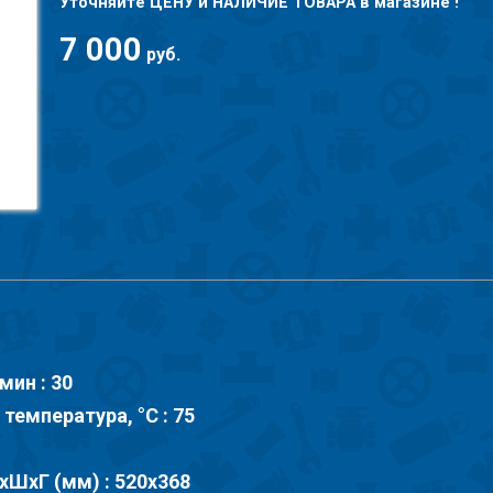
Уточняйте ЦЕНУ и НАЛИЧИЕ ТОВАРА в магазине !
7 000
руб.
мин : 30
емпература, °С : 75
хШхГ (мм) : 520х368