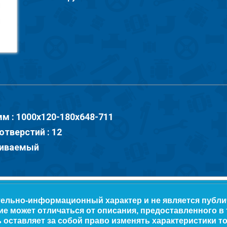
м : 1000х120-180х648-711
тверстий : 12
аиваемый
тельно-информационный характер и не является публ
ие может отличаться от описания, предоставленного в
оставляет за собой право изменять характеристики то