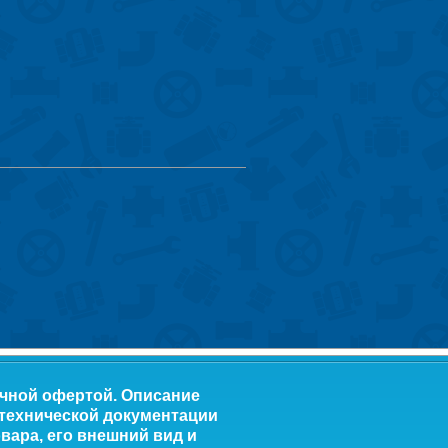
ичной офертой. Описание
 технической документации
вара, его внешний вид и