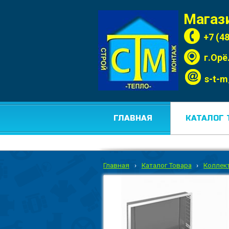
Магаз
+7 (4
г.Орё
s-t-m
ГЛАВНАЯ
КАТАЛОГ 
Главная
›
Каталог Товара
›
Коллек