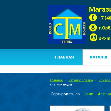
Магаз
+7 (4
г.Орё
s-t-m
ГЛАВНАЯ
КАТАЛОГ 
Главная
›
Каталог Товара
›
Контро
счетчик воды
Сортировать по:
Цене
Алфав