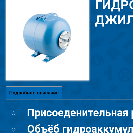
ГИДР
ДЖИЛ
Подробное описание
Присоеденительная р
Объёб гидроаккумуля