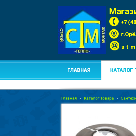
Магаз
+7 (4
г.Орё
s-t-m
ГЛАВНАЯ
КАТАЛОГ 
Главная
›
Каталог Товара
›
Сантех