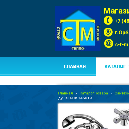
Магаз
+7 (4
г.Орё
s-t-m
ГЛАВНАЯ
КАТАЛОГ 
Главная
›
Каталог Товара
›
Сантех
душа D-Lin 146819