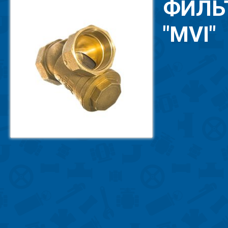
ФИЛЬТ
"MVI"