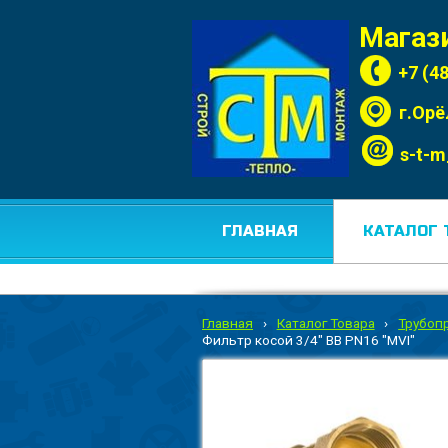
Магаз
+7 (4
г.Орё
s-t-m
ГЛАВНАЯ
КАТАЛОГ 
Главная
›
Каталог Товара
›
Трубоп
Фильтр косой 3/4" ВВ PN16 "MVI"