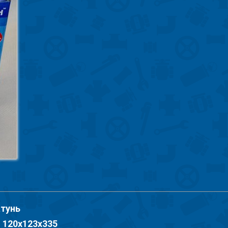
атунь
 120х123х335