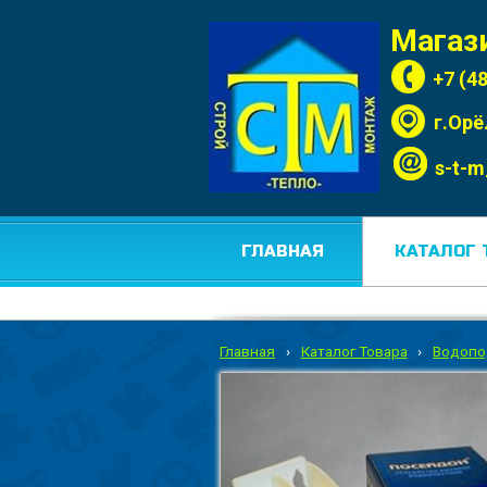
Магаз
+7 (4
г.Орё
s-t-m
ГЛАВНАЯ
КАТАЛОГ 
Главная
›
Каталог Товара
›
Водопо