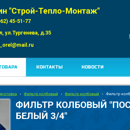
ин "Строй-Тепло-Монтаж"
862) 45-51-77
л, ул.Тургенева, д.35
_orel@mail.ru
ТОВАРА
КОНТАКТЫ
НОВОСТИ
дготовка
›
Фильтр колбовый
›
Фильтр колбовый
›
Фильтр колб
ФИЛЬТР КОЛБОВЫЙ "ПОС
БЕЛЫЙ 3/4"