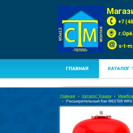
Магаз
+7 (4
г.Орё
s-t-m
ГЛАВНАЯ
КАТАЛОГ 
Главная
›
Каталог Товара
›
Мембра
›
Расширительный бак WESTER WRV 1